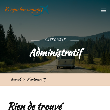
Kerguelen voyages
Trouvez vos meilleures vacances
CATÉGORIE
Administratif
Accueil
Administratif
Rien de trouvé