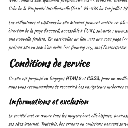
Nous sommes identiquement propriétaire des « droits des producteur
Code de la Propriété Intellectuelle (loi n° 98-536 du 1er juillet 19
Les utilisateurs et visiteurs du site internet peuvent mettre en pla
direction de la page d’accueil, accessible à l’URL suivante : www.si
une nouvelle fenêtre. En particulier un lien vers une sous page (« 
présent site au sein d’un cadre (« framing »), sauf l’autorisation 
Conditions de service
Ce site est proposé en langages
HTML5
et
CSS3
, pour un meille
nous vous recommandons de recourir à des navigateurs modernes 
Informations et exclusion
La société met en œuvre tous les moyens dont elle dispose, pour ass
ses sites internet. Toutefois, des erreurs ou omissions peuvent surve