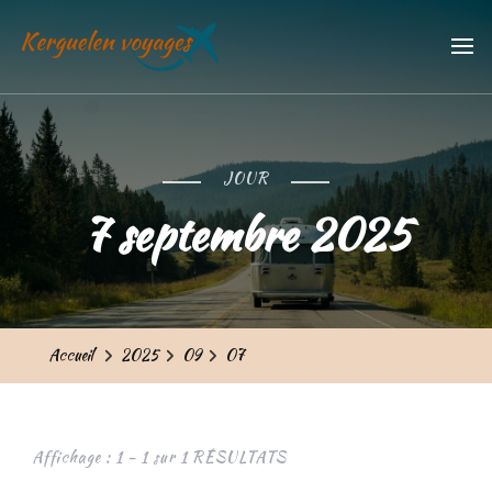
Kerguelen voyages
Trouvez vos meilleures vacances
JOUR
7 septembre 2025
Accueil
2025
09
07
Affichage : 1 - 1 sur 1 RÉSULTATS