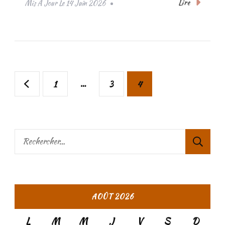
Lire
Mis À Jour Le
14 Juin 2026
Pagination
Page
…
Page
Page
1
3
4
des
publications
Rechercher :
AOÛT 2026
L
M
M
J
V
S
D