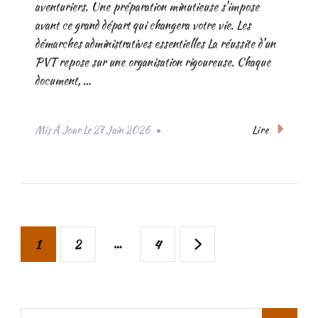
aventuriers. Une préparation minutieuse s’impose
avant ce grand départ qui changera votre vie. Les
démarches administratives essentielles La réussite d’un
PVT repose sur une organisation rigoureuse. Chaque
document, …
Lire
Mis À Jour Le
27 Juin 2026
Pagination
Page
Page
…
Page
1
2
4
des
publications
Rechercher :