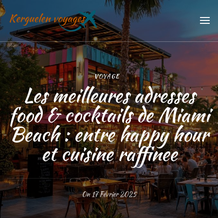
Kerguelen voyages
Trouvez vos meilleures vacances
VOYAGE
Les meilleures adresses
food & cocktails de Miami
Beach : entre happy hour
et cuisine raffinee
On
17 Février 2025