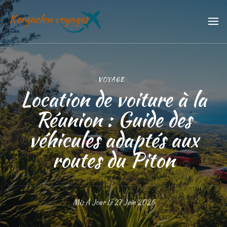
Kerguelen voyages
Trouvez vos meilleures vacances
VOYAGE
Location de voiture à la
Réunion : Guide des
véhicules adaptés aux
routes du Piton
Mis À Jour Le
27 Juin 2026