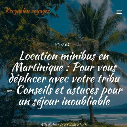
Kerguelen voyages
Trouvez vos meilleures vacances
VOYAGE
Location minibus en
Martinique : Pour vous
déplacer avec votre tribu
– Conseils et astuces pour
un séjour inoubliable
Mis À Jour Le
27 Juin 2026